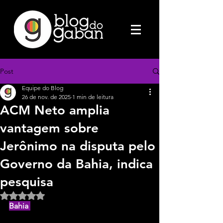
Post
Equipe do Blog
26 de nov. de 2025
1 min de leitura
ACM Neto amplia
vantagem sobre
Jerônimo na disputa pelo
Governo da Bahia, indica
pesquisa
Avaliado com NaN de 5 estrelas.
Bahia 