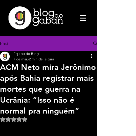
Post
Equipe do Blog
7 de mai.
2 min de leitura
ACM Neto mira Jerônimo
após Bahia registrar mais
mortes que guerra na
Ucrânia: “Isso não é
normal pra ninguém”
Avaliado com NaN de 5 estrelas.