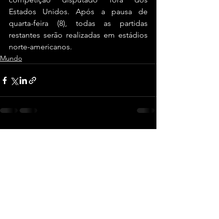
Estados Unidos. Após a pausa de 
quarta-feira (8), todas as partidas 
restantes serão realizadas em estádios 
norte-americanos.
Mundo
Ver tudo
Posts recentes