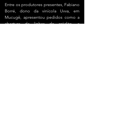
Entre os produtores presentes, Fabiano 
Borré, dono da vinícola Uvva, em 
Mucugê, apresentou pedidos como a 
abertura de linhas de crédito, a 
melhoria da sinalização turística nas 
regiões produtoras e a criação da 
Câmara Setorial do Vinho. Jairo Vaz, da 
vinícola Vaz, em Morro do Chapéu, 
destacou a necessidade de 
implementação de linhas de crédito 
para o setor. 
Já Eurico Benedetti, da vinícola 
Terranova-Miolo, no Vale do São 
Francisco, destacou que o setor exige 
infraestrutura para atrair e manter 
turistas, além de movimentar a 
economia com exportações. “A 