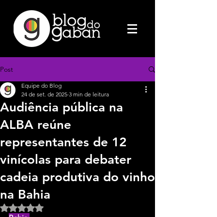
Post
Equipe do Blog
24 de set. de 2025
3 min de leitura
Audiência pública na
ALBA reúne
representantes de 12
vinícolas para debater
cadeia produtiva do vinho
na Bahia
Avaliado com NaN de 5 estrelas.