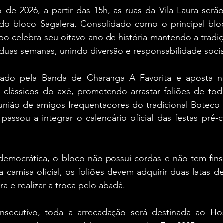
 de 2026, a partir das 15h, as ruas da Vila Laura serã
do bloco Sagalera. Consolidado como o principal bloc
upo celebra seu oitavo ano de história mantendo a tradiç
duas semanas, unindo diversão e responsabilidade socia
mado pela Banda de Charanga A Favorita e aposta na
e clássicos do axé, prometendo arrastar foliões de tod
união de amigos frequentadores do tradicional Boteco 
assou a integrar o calendário oficial das festas pré-c
democrática, o bloco não possui cordas e não tem fins l
 a camisa oficial, os foliões devem adquirir duas latas d
a e realizar a troca pelo abadá.
nsecutivo, toda a arrecadação será destinada ao Hos