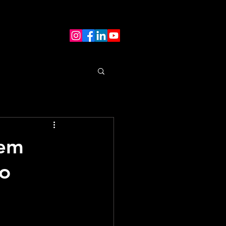
 em
ão