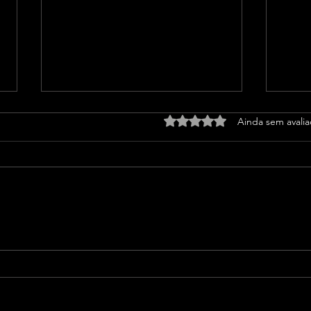
Avaliado com 0 de 5 estrel
Ainda sem avali
Band Bahia realiza
Aiba
tradicional debate entre
dire
candidatos ao Governo da
para
Bahia para mais de 300
cidades neste domingo (9)