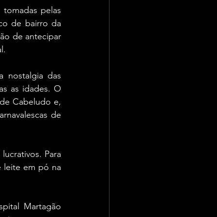
o tomadas pelas 
o de bairro da 
ão de antecipar 
l.
 nostalgia das 
as as idades. O 
de Cabeludo e, 
arnavalescas de 
ucrativos. Para 
e leite em pó na 
pital Martagão 