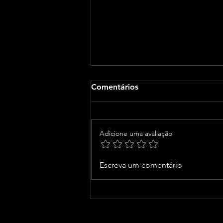
Comentários
Adicione uma avaliação
Junior Marabá participa de
Escreva um comentário
evento no primeiro
shopping do Oeste da Bahia