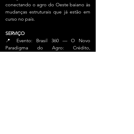
conectando o agro do Oeste baiano às 
mudanças estruturais que já estão em 
curso no país.
SERVIÇO
📍 Evento: Brasil 360 — O Novo 
Paradigma do Agro: Crédito, 
Tributação e Sustentabilidade no 
Cenário Atual
📅 Data: 23 de abril
⏰ Horário: 9h
📌 Local: Centro de Treinamento da 
Abapa — Luís Eduardo Magalhães (BA), 
no complexo da Bahia Farm Show
Bahia