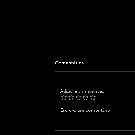
Comentários
Adicione uma avaliação
Junior Marabá participa de
Escreva um comentário
evento no primeiro
shopping do Oeste da Bahia