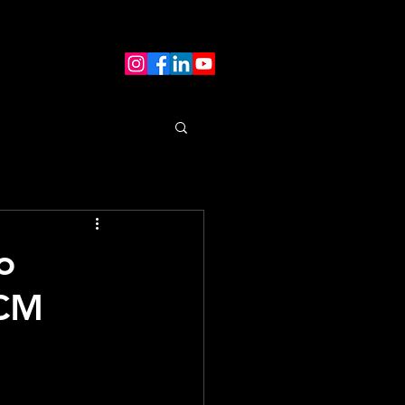
o
ACM