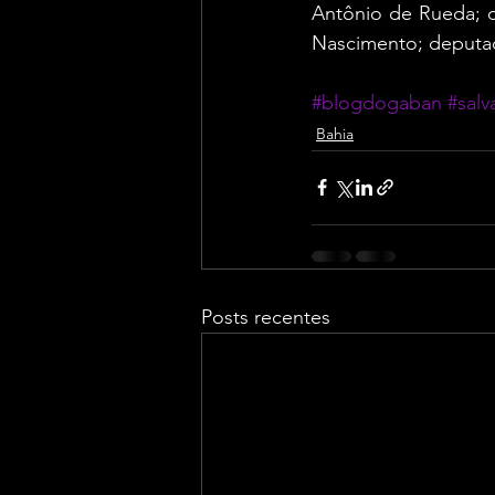
Antônio de Rueda; d
Nascimento; deputado
#blogdogaban
#salv
Bahia
Posts recentes