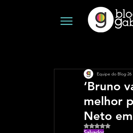
Equipe do Blog
26 
‘Bruno v
melhor p
Neto em
Avaliado com NaN d
Salvador