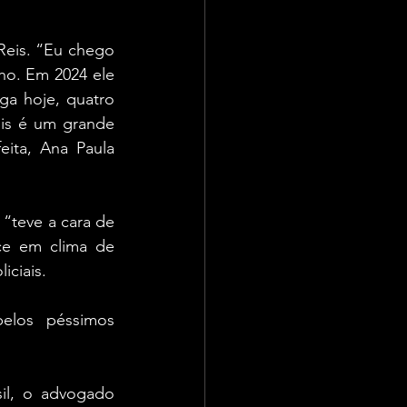
eis. “Eu chego 
o. Em 2024 ele 
ga hoje, quatro 
is é um grande 
ita, Ana Paula 
“teve a cara de 
e em clima de 
iciais. 
los péssimos 
l, o advogado 