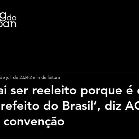
de jul. de 2024
2 min de leitura
ai ser reeleito porque é 
refeito do Brasil’, diz 
 convenção
e 5 estrelas.