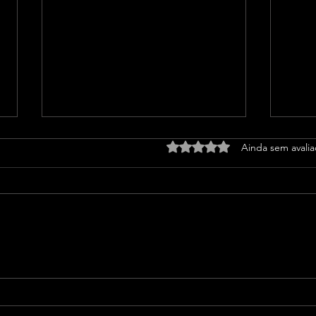
Avaliado com 0 de 5 estrel
Ainda sem avali
Band Bahia realiza
Aiba
tradicional debate entre
dire
candidatos ao Governo da
para
Bahia para mais de 300