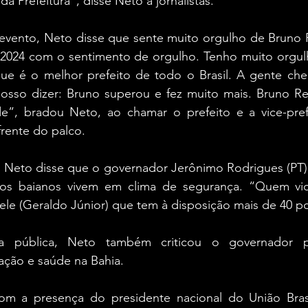
da Prefeitura”, disse Neto a jornalistas.
evento, Neto disse que sente muito orgulho de Bruno R
 2024 com o sentimento de orgulho. Tenho muito orgulh
rque é o melhor prefeito de todo o Brasil. A gente che
osso dizer: Bruno superou e fez muito mais. Bruno Re
de”, bradou Neto, ao chamar o prefeito e a vice-prefe
frente do palco. 
, Neto disse que o governador Jerônimo Rodrigues (PT) 
os baianos vivem em clima de segurança. “Quem vic
ele (Geraldo Júnior) que tem à disposição mais de 40 pol
 pública, Neto também criticou o governador pe
ação e saúde na Bahia.
m a presença do presidente nacional do União Brasi