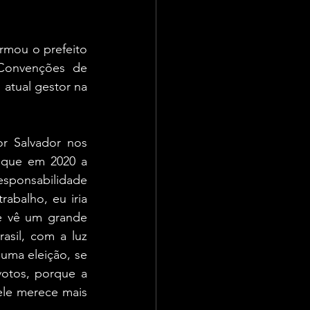
mou o prefeito 
 Convenções de 
atual gestor na 
 Salvador nos 
 que em 2020 a 
sponsabilidade 
abalho, eu iria 
e vê um grande 
asil, com a luz 
uma eleição, se 
otos, porque a 
ele merece mais 