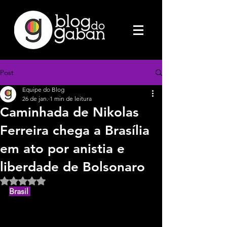
Post
Equipe do Blog
26 de jan.
1 min de leitura
Caminhada de Nikolas
Ferreira chega a Brasília
em ato por anistia e
liberdade de Bolsonaro
Avaliado com NaN de 5 estrelas.
Brasil 