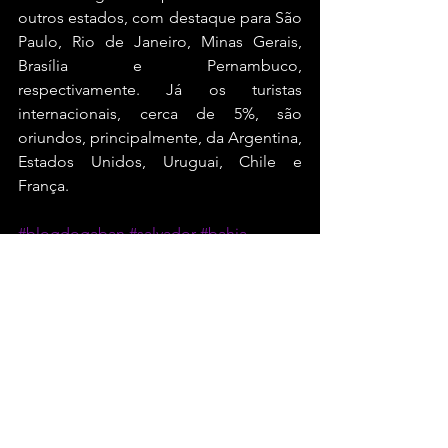
outros estados, com destaque para São 
Paulo, Rio de Janeiro, Minas Gerais, 
Brasília e Pernambuco, 
respectivamente. Já os turistas 
internacionais, cerca de 5%, são 
oriundos, principalmente, da Argentina, 
Estados Unidos, Uruguai, Chile e 
França.
#blogdogaban
#salvador
#bahia
Bahia
Ver tudo
Posts recentes