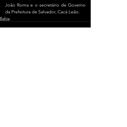
João Roma e o secretário de Governo 
da Prefeitura de Salvador, Cacá Leão.
Bahia
Ver tudo
Posts recentes