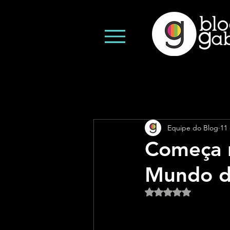
Equipe do Blog
11 
Começa n
Mundo d
Avaliado com NaN d