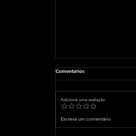
Comentários
Adicione uma avaliação
Isabela Suarez será
Escreva um comentário
homenageada no Best of
Brazil Global Awards, em