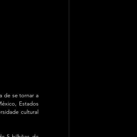
de se tornar a 
éxico, Estados 
idade cultural 
e 5 bilhões de 