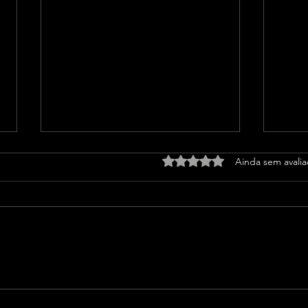
Avaliado com 0 de 5 estrel
Ainda sem avali
Analista da CNN Brasil vem
Baia
à Bahia debater impactos
em g
da geopolítica no setor de
EUA