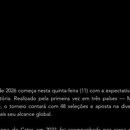
2026 começa nesta quinta-feira (11) com a expectativa 
tória. Realizado pela primeira vez em três países — M
o torneio contará com 48 seleções e aposta na divers
ais seu alcance global.
Copa do Catar, em 2022, foi acompanhada por cerca d