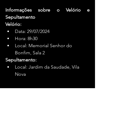
Informações sobre o Velório e 
Sepultamento
Velório:
Data: 29/07/2024
Hora: 8h30
Local: Memorial Senhor do 
Bonfim, Sala 2
Sepultamento:
Local: Jardim da Saudade, Vila 
Nova
#blogdogaban
#LEM
Bahia