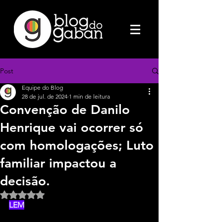
Post
Equipe do Blog
28 de jul. de 2024
1 min de leitura
Convenção de Danilo
Henrique vai ocorrer só
com homologações; Luto
familiar impactou a
decisão.
Avaliado com NaN de 5 estrelas.
LEM