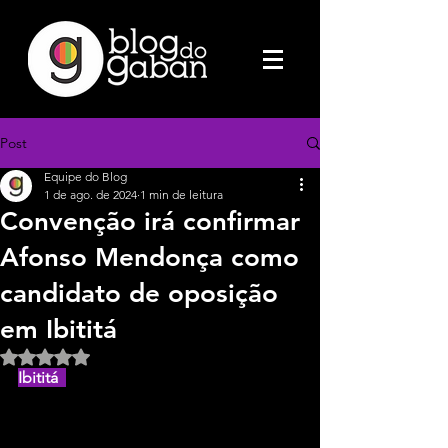
Post
Equipe do Blog
1 de ago. de 2024
1 min de leitura
Convenção irá confirmar
Afonso Mendonça como
candidato de oposição
em Ibititá
Avaliado com NaN de 5 estrelas.
Ibititá  