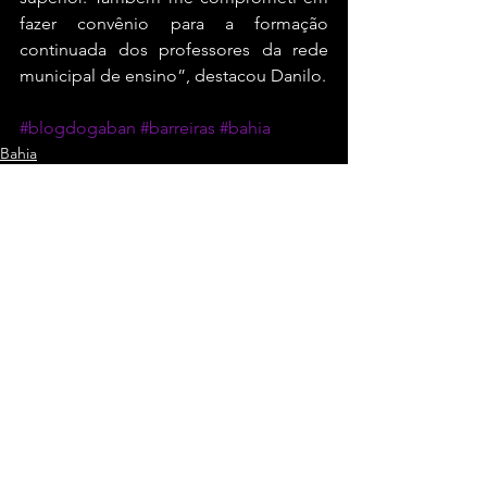
fazer convênio para a formação 
continuada dos professores da rede 
municipal de ensino”, destacou Danilo.
#blogdogaban
#barreiras
#bahia
Bahia
Ver tudo
Posts recentes