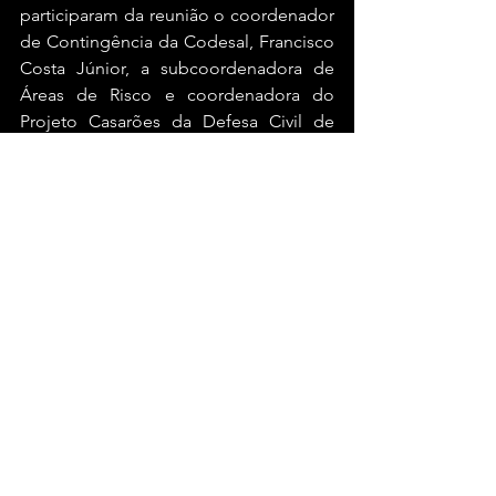
participaram da reunião o coordenador 
de Contingência da Codesal, Francisco 
Costa Júnior, a subcoordenadora de 
Áreas de Risco e coordenadora do 
Projeto Casarões da Defesa Civil de 
Salvador, engenheira Rita Morais, o 
coronel Evaldo Rodrigues de Oliveira 
Jr. o comandante do Corpo de 
Bombeiros de Porto Alegre, coronel 
Deoclides da Rosa, além de técnicos 
de ambos os órgãos.
Bahia
Ver tudo
Posts recentes