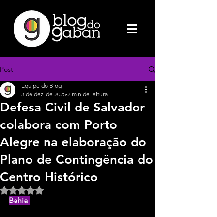
Post
Equipe do Blog
3 de dez. de 2025
2 min de leitura
Defesa Civil de Salvador
colabora com Porto
Alegre na elaboração do
Plano de Contingência do
Centro Histórico
Avaliado com NaN de 5 estrelas.
Bahia 