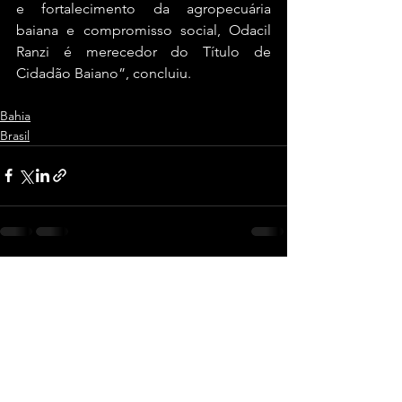
e fortalecimento da agropecuária 
baiana e compromisso social, Odacil 
Ranzi é merecedor do Título de 
Cidadão Baiano”, concluiu.
Bahia
Brasil
Ver tudo
Posts recentes