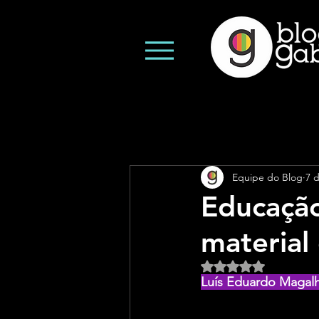
Equipe do Blog
7 
Educação
material 
Avaliado com NaN d
Luís Eduardo Magal