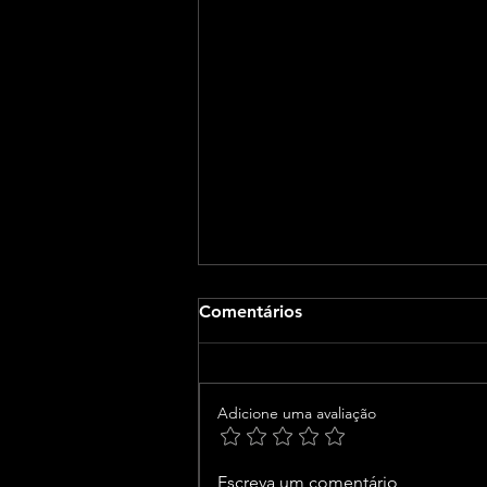
Comentários
Adicione uma avaliação
Prefeito Bruno Reis
Escreva um comentário