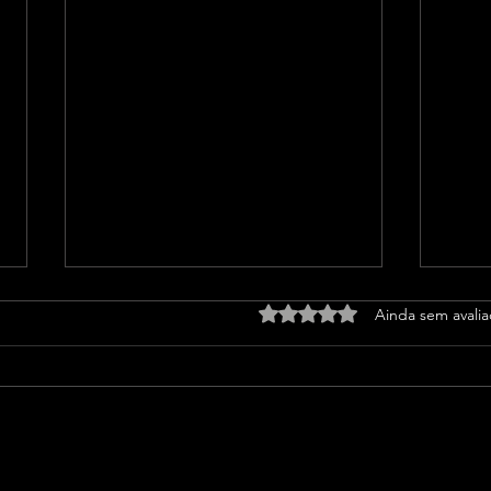
Avaliado com 0 de 5 estrel
Ainda sem avali
Câmara de Salvador
Rede