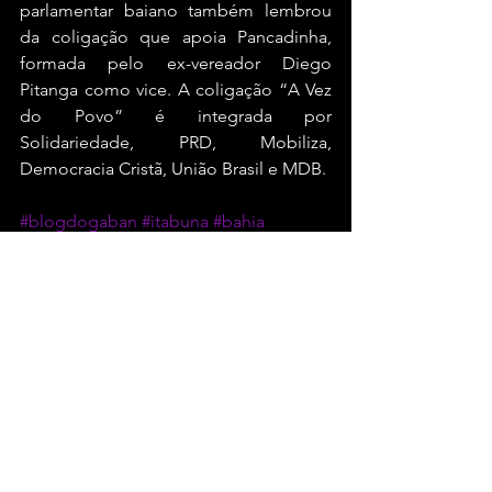
parlamentar baiano também lembrou 
da coligação que apoia Pancadinha, 
formada pelo ex-vereador Diego 
Pitanga como vice. A coligação “A Vez 
do Povo” é integrada por 
Solidariedade, PRD, Mobiliza, 
Democracia Cristã, União Brasil e MDB.
#blogdogaban
#itabuna
#bahia
Bahia
Ver tudo
Posts recentes