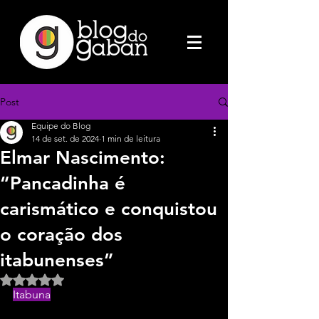
Post
Equipe do Blog
14 de set. de 2024
1 min de leitura
Elmar Nascimento:
“Pancadinha é
carismático e conquistou
o coração dos
itabunenses”
Avaliado com NaN de 5 estrelas.
Itabuna