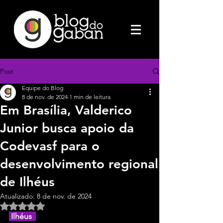
Post
Equipe do Blog
8 de nov. de 2024
1 min de leitura
Em Brasília, Valderico
Junior busca apoio da
Codevasf para o
desenvolvimento regional
de Ilhéus
Atualizado:
8 de nov. de 2024
Avaliado com NaN de 5 estrelas.
 Ilhéus  