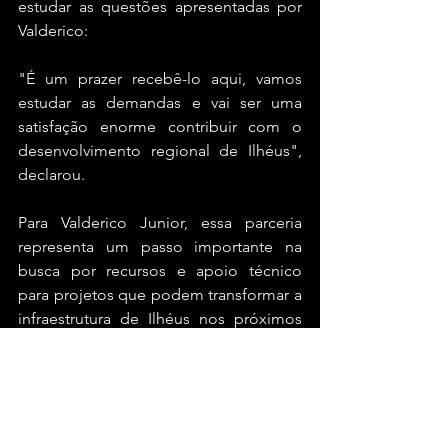
estudar as questões apresentadas por 
Valderico:
"É um prazer recebê-lo aqui, vamos 
estudar as demandas e vai ser uma 
satisfação enorme contribuir com o 
desenvolvimento regional de Ilhéus", 
declarou.
Para Valderico Junior, essa parceria 
representa um passo importante na 
busca por recursos e apoio técnico 
para projetos que podem transformar a 
infraestrutura de Ilhéus nos próximos 
anos.
Bahia
Brasil