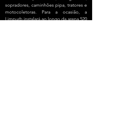
sopradores, caminhões pipa, tratores e 
motocoletoras. Para a ocasião, a 
Limpurb instalará ao longo da arena 520 
banheiros químicos, 16 contêineres 
climatizados (feminino, masculino, 
PCD) e ainda mais quatro contêineres 
de chuveiro - para os ambulantes que 
estarão trabalhando no festival.
Como parte operacional da limpeza e 
reaproveitamento de resíduos, haverá 
60 caixas contentoras, com adesivação 
personalizada para efetuar a separação 
de resíduos secos e úmidos. Além 
disso, em parceria com o Instituto 
Heinken e a Solos, a Limpurb 
estruturou a Central de Reciclagem - 
operacionalizada pela cooperativa 