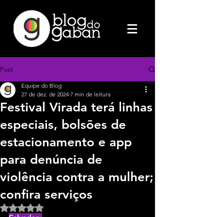
Post
Equipe do Blog
27 de dez. de 2024
7 min de leitura
Festival Virada terá linhas
especiais, bolsões de
estacionamento e app
para denúncia de
violência contra a mulher;
confira serviços
Avaliado com NaN de 5 estrelas.