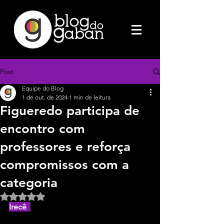
Post
Equipe do Blog
1 de out. de 2024
1 min de leitura
Figueredo participa de
encontro com
professores e reforça
compromissos com a
categoria
Avaliado com NaN de 5 estrelas.
Irecê  