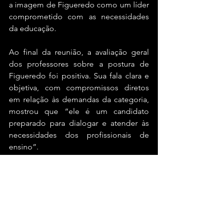
a imagem de Figueredo como um líder 
comprometido com as necessidades 
da educação.
Ao final da reunião, a avaliação geral 
dos professores sobre a postura de 
Figueredo foi positiva. Sua fala clara e 
objetiva, com compromissos diretos 
em relação às demandas da categoria, 
mostrou que “ele é um candidato 
preparado para dialogar e atender às 
necessidades dos profissionais de 
ensino”.
#blogdogaban
#irece
#bahia
Bahia