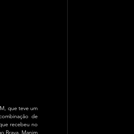
A chegada do fim de semana foi marcada pela terceira noite do Arraiá de LEM, que teve um 
combinação de 
 que recebeu no 
go Brava, Manim 