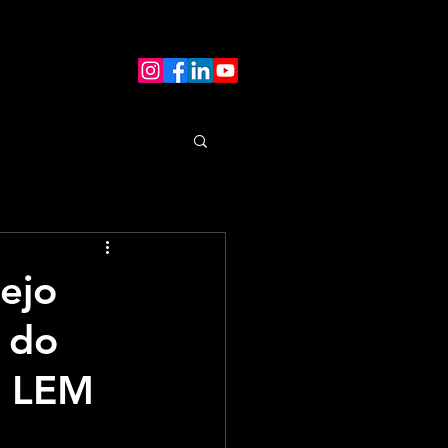
nejo
s do
e LEM