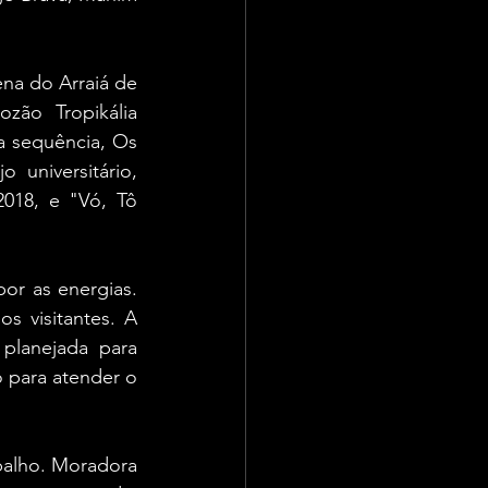
na do Arraiá de 
ão Tropikália 
 sequência, Os 
universitário, 
018, e "Vó, Tô 
r as energias. 
 visitantes. A 
planejada para 
 para atender o 
alho. Moradora 