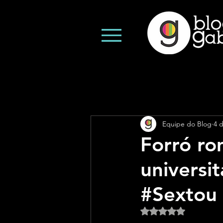
Equipe do Blog
4 d
Forró ro
universi
#Sextou 
Avaliado com NaN d