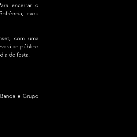
ra encerrar o 
ofrência, levou 
nset, com uma 
vará ao público 
ia de festa.
e Banda e Grupo 