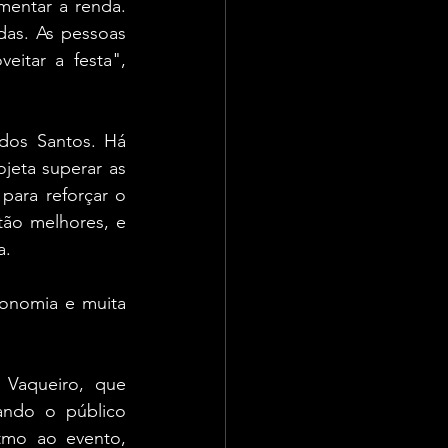
entar a renda. 
as. As pessoas 
itar a festa", 
os Santos. Há 
jeta superar as 
para reforçar o 
ão melhores, e 
a.
onomia e muita 
 Vaqueiro, que 
ando o público 
tmo ao evento, 