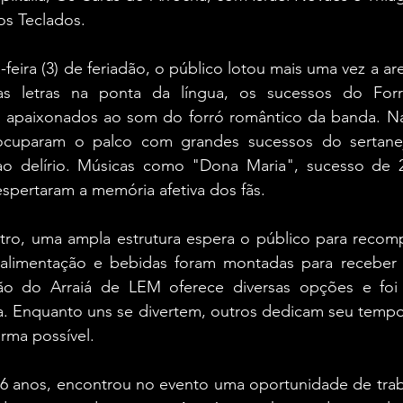
os Teclados.
feira (3) de feriadão, o público lotou mais uma vez a are
 letras na ponta da língua, os sucessos do Forroz
 apaixonados ao som do forró romântico da banda. Na
cuparam o palco com grandes sucessos do sertanejo 
ao delírio. Músicas como "Dona Maria", sucesso de 2
spertaram a memória afetiva dos fãs.
ro, uma ampla estrutura espera o público para recompo
 alimentação e bebidas foram montadas para receber os
ão do Arraiá de LEM oferece diversas opções e foi 
ia. Enquanto uns se divertem, outros dedicam seu tempo
rma possível.
26 anos, encontrou no evento uma oportunidade de trab