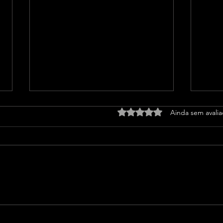
Avaliado com 0 de 5 estrel
Ainda sem avali
Prefeito Junior Marabá
Pref
recebe CEO da Claro
enca
proj