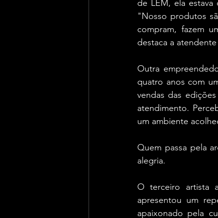
de LEM, ela estava
"Nosso produtos são
compram, fazem um 
destaca a atendente
Outra empreendedor
quatro anos com uma
vendas das edições 
atendimento. Perce
um ambiente acolhed
Quem passa pela are
alegria.
O terceiro artista
apresentou um repe
apaixonado pela cu