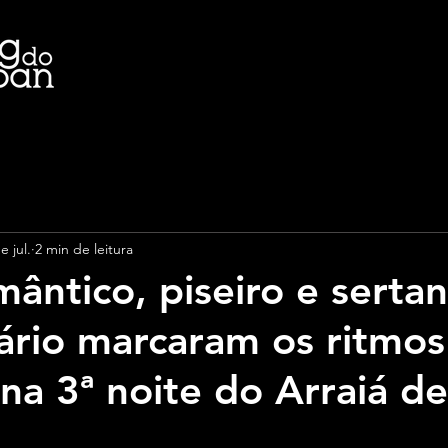
e jul.
2 min de leitura
mântico, piseiro e serta
tário marcaram os ritmo
na 3ª noite do Arraiá d
e 5 estrelas.