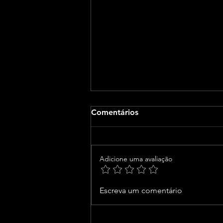
Comentários
Adicione uma avaliação
Aiba e Instituto Aiba elegem
Escreva um comentário
diretoria e Conselho Fiscal
para o biênio 2027/2028