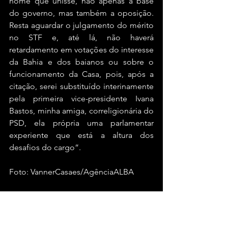
nome que unisse, não apenas a base 
do governo, mas também a oposição. 
Resta aguardar o julgamento do mérito 
no STF e, até lá, não haverá 
retardamento em votações do interesse 
da Bahia e dos baianos ou sobre o 
funcionamento da Casa, pois, após a 
citação, serei substituído interinamente 
pela primeira vice-presidente Ivana 
Bastos, minha amiga, correligionária do 
PSD, ela própria uma parlamentar 
experiente que está a altura dos 
desafios do cargo”.
Foto: VannerCasaes/AgênciaALBA
#blogdogaban
#bahia
#brasil
Bahia