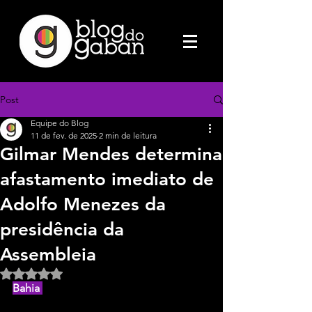
Post
Equipe do Blog
11 de fev. de 2025
2 min de leitura
Gilmar Mendes determina
afastamento imediato de
Adolfo Menezes da
presidência da
Assembleia
Avaliado com NaN de 5 estrelas.
Bahia 