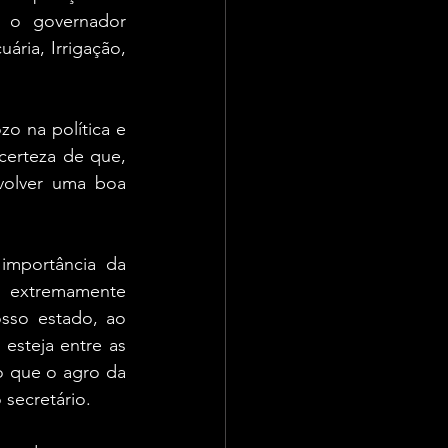
, o governador 
ria, Irrigação, 
o na política e 
certeza de que, 
olver uma boa 
mportância da 
 extremamente 
sso estado, ao 
esteja entre as 
o que o agro da 
secretário.