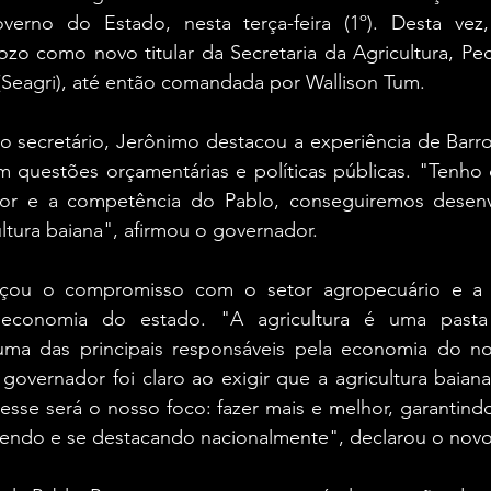
verno do Estado, nesta terça-feira (1º). Desta vez
zo como novo titular da Secretaria da Agricultura, Pecuá
(Seagri), até então comandada por Wallison Tum.
 secretário, Jerônimo destacou a experiência de Barroz
m questões orçamentárias e políticas públicas. "Tenho 
or e a competência do Pablo, conseguiremos desenv
ltura baiana", afirmou o governador.
rçou o compromisso com o setor agropecuário e a i
a economia do estado. "A agricultura é uma pasta
uma das principais responsáveis pela economia do no
governador foi claro ao exigir que a agricultura baiana 
esse será o nosso foco: fazer mais e melhor, garantind
cendo e se destacando nacionalmente", declarou o novo 