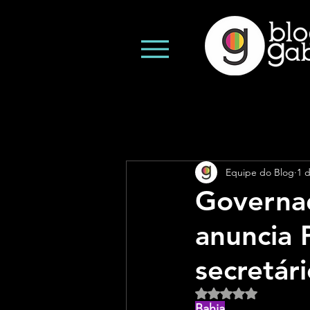
Equipe do Blog
1 
Governa
anuncia 
secretár
Avaliado com NaN d
Bahia