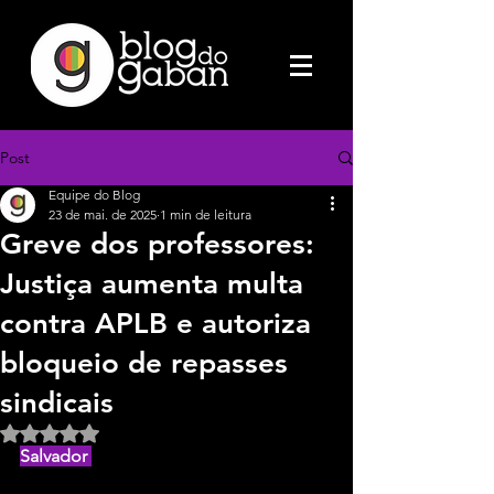
Post
Equipe do Blog
23 de mai. de 2025
1 min de leitura
Greve dos professores:
Justiça aumenta multa
contra APLB e autoriza
bloqueio de repasses
sindicais
Avaliado com NaN de 5 estrelas.
Salvador 