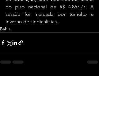
do piso nacional de R$ 4.867,77. A 
sessão foi marcada por tumulto e 
invasão de sindicalistas.
Bahia
Ver tudo
Posts recentes