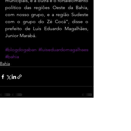
municipais, e a outra é o fortalecimento 
político das regiões Oeste da Bahia, 
com nosso grupo, e a região Sudeste 
com o grupo do Zé Cocá”, disse o 
prefeito de Luís Eduardo Magalhães, 
Junior Marabá.
#blogdogaban
#luiseduardomagalhaes
#bahia
Bahia
Ver tudo
Posts recentes