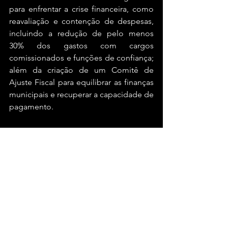
para enfrentar a crise financeira, como 
reavaliação e contenção de despesas, 
incluindo a redução de pelo menos 
30% dos gastos com cargos 
comissionados e funções de confiança; 
além da criação de um Comitê de 
Ajuste Fiscal para equilibrar as finanças 
municipais e recuperar a capacidade de 
pagamento.
#blogdogaban
#laurodefreitas
#bahia
Bahia
Ver tudo
Posts recentes