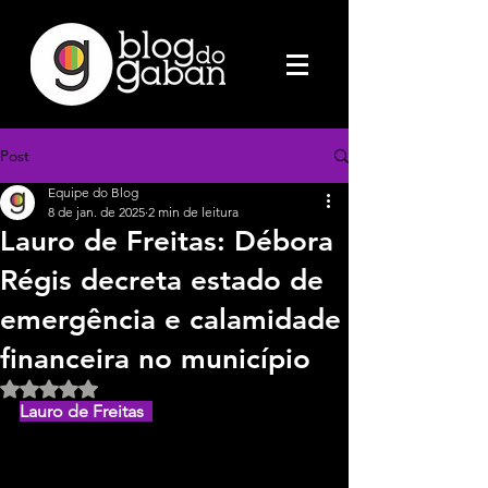
Post
Equipe do Blog
8 de jan. de 2025
2 min de leitura
Lauro de Freitas: Débora
Régis decreta estado de
emergência e calamidade
financeira no município
Avaliado com NaN de 5 estrelas.
Lauro de Freitas  