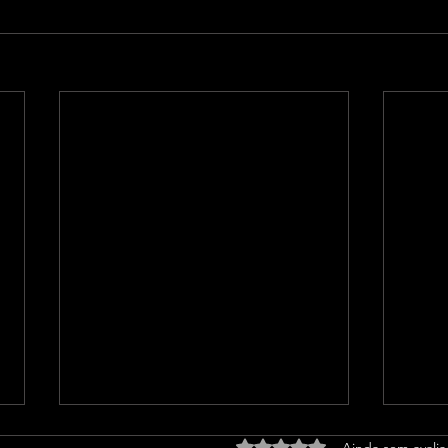
Avaliado com 0 de 5 estrel
Ainda sem avali