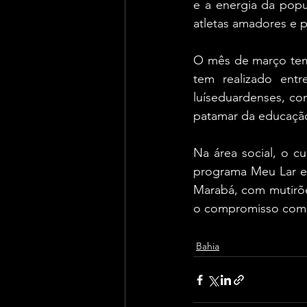
e a energia da popu
atletas amadores e pr
O mês de março tem 
tem realizado entr
luíseduardenses, co
patamar da educação
Na área social, o 
programa Meu Lar e d
Marabá, com mutirõe
o compromisso com 
Bahia