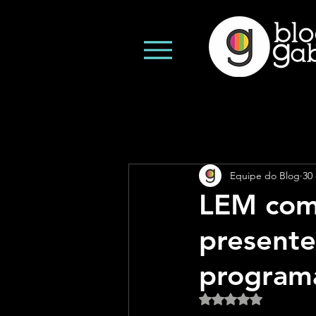
Equipe do Blog
30
LEM com
presente
programa
Avaliado com NaN d