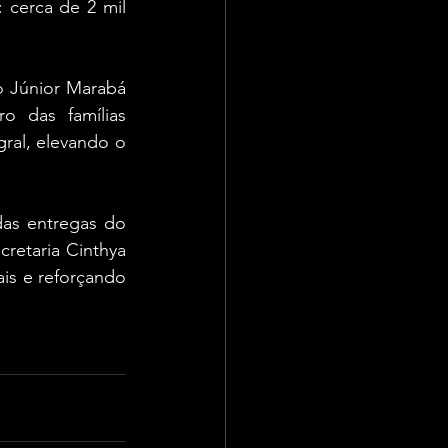
cerca de 2 mil 
 Júnior Marabá 
 das famílias 
ral, elevando o 
as entregas do 
retaria Cinthya 
s e reforçando 