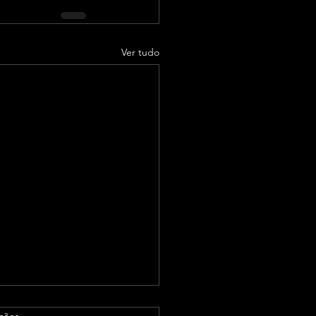
Ver tudo
as.
ações