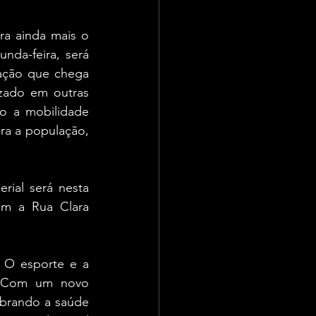
ra ainda mais o 
da-feira, será 
ação que chega 
zado em outras 
o a mobilidade 
a a população, 
ial será nesta 
om a Rua Clara 
 O esporte e a 
. Com um novo 
ebrando a saúde 