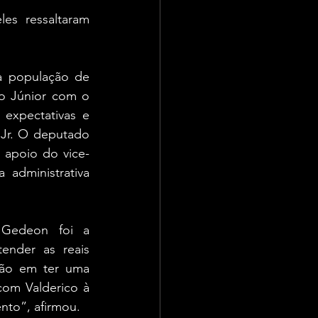
es ressaltaram 
a população de 
o Júnior com o 
expectativas e 
Jr. O deputado 
 apoio do vice-
administrativa 
 Gedeon foi a 
nder as reais 
ção em ter uma 
om Valderico à 
nto”, afirmou.