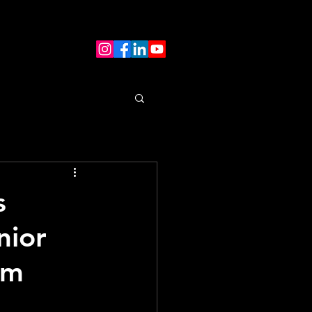
s
nior
em