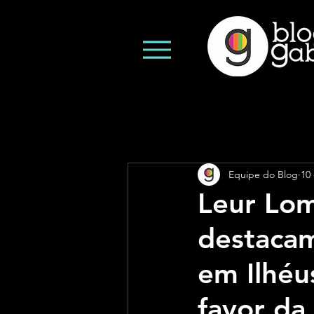
Equipe do Blog
10
Leur Lom
destacam
em Ilhéu
favor da