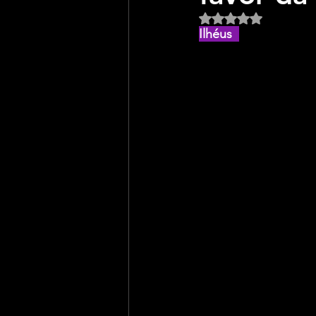
Avaliado com NaN d
Ilhéus  