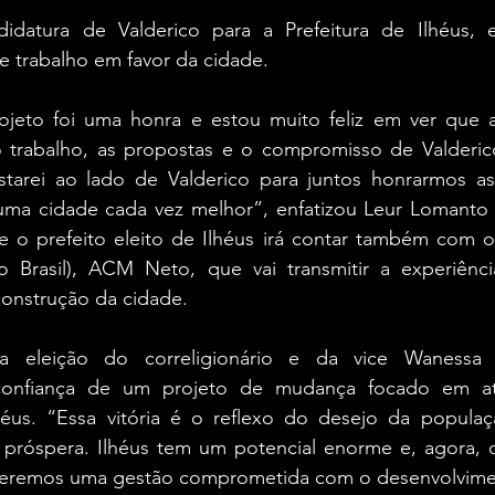
datura de Valderico para a Prefeitura de Ilhéus, el
e trabalho em favor da cidade.
rojeto foi uma honra e estou muito feliz em ver que 
 trabalho, as propostas e o compromisso de Valderic
starei ao lado de Valderico para juntos honrarmos as 
uma cidade cada vez melhor”, enfatizou Leur Lomanto 
e o prefeito eleito de Ilhéus irá contar também com o
 Brasil), ACM Neto, que vai transmitir a experiência 
construção da cidade.
a eleição do correligionário e da vice Wanessa
onfiança de um projeto de mudança focado em ate
héus. “Essa vitória é o reflexo do desejo da popula
 próspera. Ilhéus tem um potencial enorme e, agora, c
a teremos uma gestão comprometida com o desenvolvime