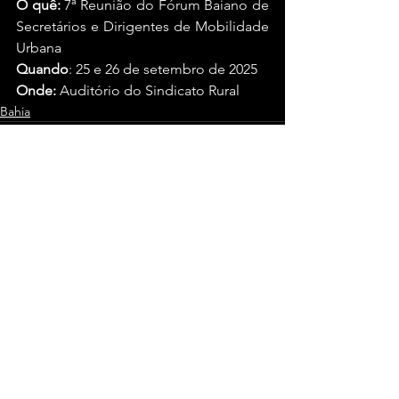
O quê:
 7ª Reunião do Fórum Baiano de 
Secretários e Dirigentes de Mobilidade 
Urbana 
Quando
: 25 e 26 de setembro de 2025
Onde:
 Auditório do Sindicato Rural
Bahia
Ver tudo
Posts recentes