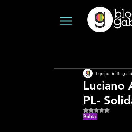
Equipe do Blog
5 d
Luciano 
PL- Soli
Avaliado com NaN d
Bahia 