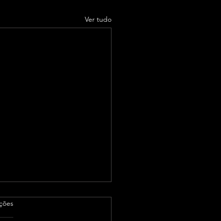
Ver tudo
as.
ações