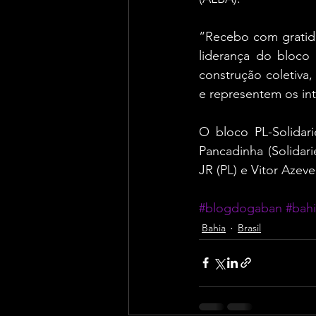
“Recebo com gratidã
liderança do bloco
construção coletiva
e representem os in
O bloco PL-Solidar
Pancadinha (Solidar
JR (PL) e Vitor Azeve
#blogdogaban
#bah
Bahia
Brasil