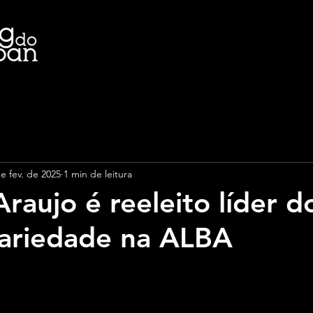
e fev. de 2025
1 min de leitura
Araujo é reeleito líder d
dariedade na ALBA
e 5 estrelas.