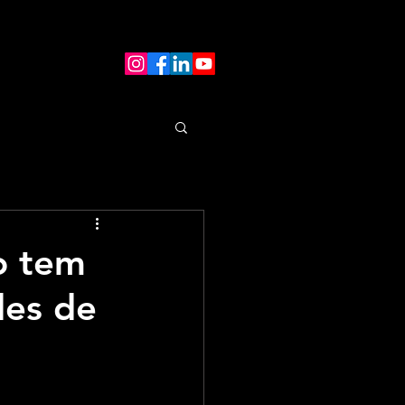
o tem
des de