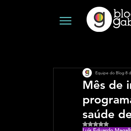
Equipe do Blog
8 
Mês de 
programa
saúde d
Avaliado com NaN d
Luís Eduardo Magal