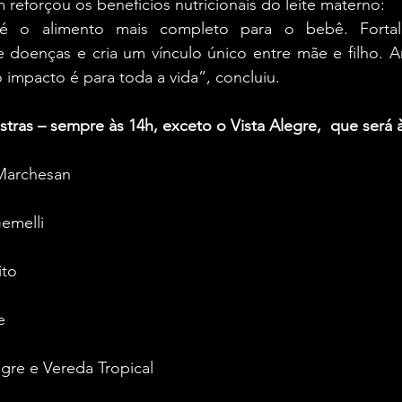
reforçou os benefícios nutricionais do leite materno:
é o alimento mais completo para o bebê. Fortal
e doenças e cria um vínculo único entre mãe e filho. 
 impacto é para toda a vida”, concluiu. 
ras – sempre às 14h, exceto o Vista Alegre,  que será à
Marchesan 
emelli 
ito 
e 
egre e Vereda Tropical 