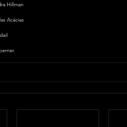
ra Hillman 
as Acácias 
dail 
oerner.