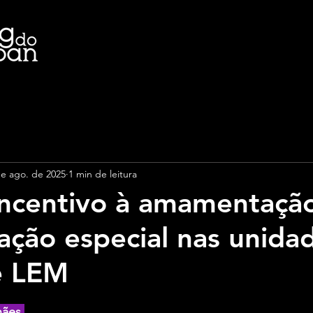
de ago. de 2025
1 min de leitura
incentivo à amamentaçã
ção especial nas unida
e LEM
e 5 estrelas.
hães 