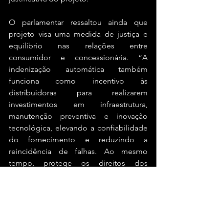
O parlamentar ressaltou ainda que 
projeto visa uma medida de justiça e 
equilíbrio nas relações entre 
consumidor e concessionária. “A 
indenização automática também 
funciona como incentivo às 
distribuidoras para realizarem 
investimentos em infraestrutura, 
manutenção preventiva e inovação 
tecnológica, elevando a confiabilidade 
do fornecimento e reduzindo a 
reincidência de falhas. Ao mesmo 
tempo, protege os direitos dos 
usuários e reforça a obrigação das 
empresas concessionárias de prestar 
um serviço público essencial de forma 
contínua e eficiente”, salientou. 