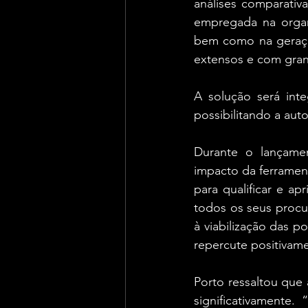
análises comparativ
empregada na organi
bem como na geração
extensos e com gra
A solução será inte
possibilitando a aut
Durante o lançamen
impacto da ferramenta
para qualificar e ap
todos os seus procu
à viabilização das p
repercute positivame
Porto ressaltou que 
significativamente