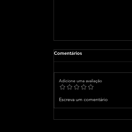
Comentários
Adicione uma avaliação
Ramon Fontana é o novo
Escreva um comentário
secretário de Agricultura de
Luís Eduardo Magalhães