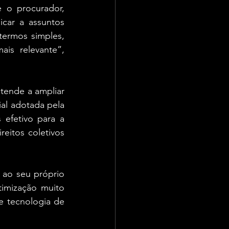
 o procurador, 
car a assuntos 
ermos simples, 
is relevante”, 
ende a ampliar 
al adotada pela 
efetivo para a 
eitos coletivos 
 ao seu próprio 
timização muito 
 tecnologia de 