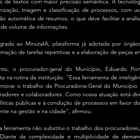
as de textos com maior precisão semântica. A tecnolog
zação, triagem e classificação de processos, com uso 
 automática de resumos, o que deve facilitar a anális
nde volume de informações.
grada ao MinutaIA, plataforma já adotada por órgãos 
omação de tarefas repetitivas e a elaboração de peças e
to, o procurador-geral do Município, Eduardo Port
 na rotina da instituição. “Essa ferramenta de inteligênci
rimorar o trabalho da Procuradoria-Geral do Município 
radores e colaboradores. Como nossa atuação está dire
olíticas públicas e à condução de processos em favor do 
nte na gestão e na cidade", afirmou.
a ferramenta não substitui o trabalho dos procuradores
. “Diante da complexidade e multiplicidade de deman