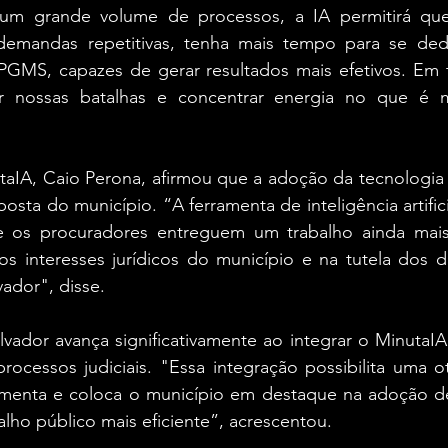
m um grande volume de processos, a IA permitirá que
demandas repetitivas, tenha mais tempo para se dedi
 PGMS, capazes de gerar resultados mais efetivos. Em t
r nossas batalhas e concentrar energia no que é ma
aIA, Caio Perona, afirmou que a adoção da tecnologia t
osta do município. “A ferramenta de inteligência artifici
 os procuradores entreguem um trabalho ainda mais 
s interesses jurídicos do município e na tutela dos dir
ador", disse.
vador avança significativamente ao integrar o MinutaIA
rocessos judiciais. "Essa integração possibilita uma o
ramenta e coloca o município em destaque na adoção de
alho público mais eficiente”, acrescentou.