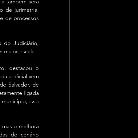
ia também será 
de jurimetria, 
e de processos 
do Judiciário, 
m maior escala.
o, destacou o 
a artificial vem 
de Salvador, de 
tamente ligada 
município, isso 
, mas o melhora 
das do cenário 