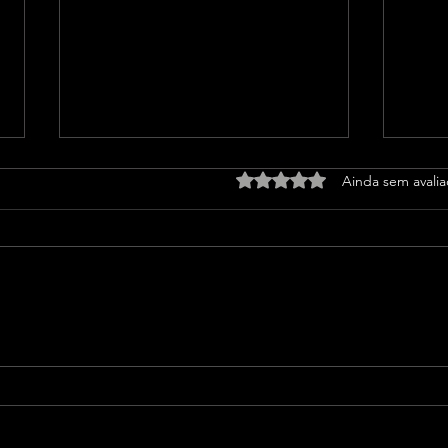
Avaliado com 0 de 5 estrel
Ainda sem avali
Jaime Cappellesso assume
ACM
Chefia de Gabinete do
Secr
prefeito de Luís Eduardo
Inve
Magalhães
recu
proj