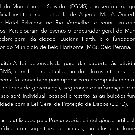
l do Município de Salvador (PGMS) apresentou, na quint
ificial institucional, batizada de Agente MarIA Quitér
 Hotel Salvador, no Rio Vermelho, e reuniu autorid
os. Participaram do evento o procurador-geral do Muni
adora-geral da cidade, Luciana Harth, e o fundador
or do Município de Belo Horizonte (MG), Caio Perona.
térIA foi desenvolvida para dar suporte às atividad
PGMS, com foco na atualização dos fluxos internos e a
rramenta foi concebida para operar com acompanhamento
o critérios de governança, segurança da informação e r
sso será individual, pessoal e restrito às atribuições fu
idade com a Lei Geral de Proteção de Dados (LGPD).
s já utilizados pela Procuradoria, a inteligência artificial
urídica, com sugestões de minutas, modelos e padroniz