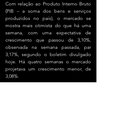
Com relação ao Produto Interno Bruto 
(PIB – a soma dos bens e serviços 
produzidos no país), o mercado se 
mostra mais otimista do que há uma 
semana, com uma expectativa de 
crescimento que passou de 3,10%, 
observada na semana passada, par 
3,17%, segundo o boletim divulgado 
hoje. Há quatro semanas o mercado 
projetava um crescimento menor, de 
3,08%.
Já as estimativas de crescimento para 
2025 e 2026 estão, respectivamente, em 
1,95% e 2%.
Crédito: Agência Brasil
#blogdogaban
#bahia
#brasil