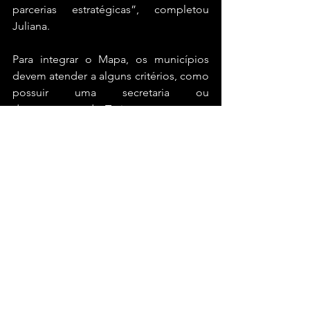
parcerias estratégicas”, completou 
Juliana.
Para integrar o Mapa, os municípios 
devem atender a alguns critérios, como 
possuir uma secretaria ou 
departamento de Turismo; contar com 
uma Lei Orçamentária específica; ter 
prestadores de serviços turísticos 
cadastrados no CADASTUR; e manter 
um Conselho Municipal de Turismo 
ativo.
Bahia
Brasil