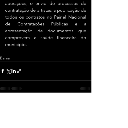
apurações, o envio de processos de 
contratação de artistas, a publicação de 
todos os contratos no Painel Nacional 
de Contratações Públicas e a 
apresentação de documentos que 
comprovem a saúde financeira do 
município.
Bahia
Ver tudo
Posts recentes