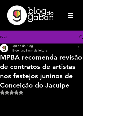
Post
Equipe do Blog
18 de jun.
1 min de leitura
MPBA recomenda revisão
de contratos de artistas
nos festejos juninos de
Conceição do Jacuípe
Avaliado com NaN de 5 estrelas.