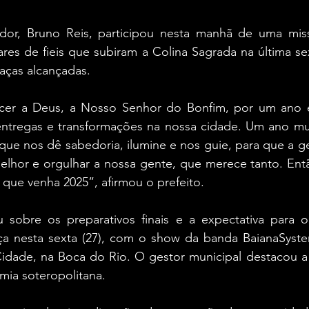
dor, Bruno Reis, participou nesta manhã de uma miss
ares de fieis que subiram a Colina Sagrada na última sex
aças alcançadas. 
cer a Deus, a Nosso Senhor do Bonfim, por um ano e
 entregas e transformações na nossa cidade. Um ano mu
ue nos dê sabedoria, ilumine e nos guie, para que a ge
elhor e orgulhar a nossa gente, que merece tanto. Entã
que venha 2025”, afirmou o prefeito.
sobre os preparativos finais e a expectativa para o F
a nesta sexta (27), com o show da banda BaianaSystem
dade, na Boca do Rio. O gestor municipal destacou a 
mia soteropolitana.