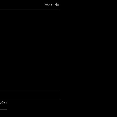
Ver tudo
as.
ações