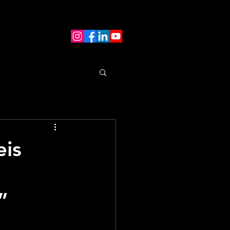
eis
”