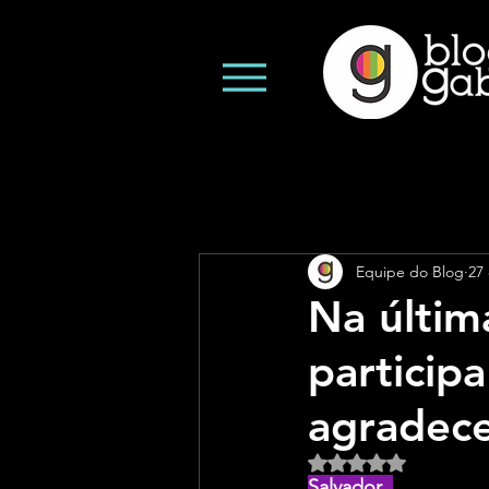
Equipe do Blog
27
Na últim
particip
agradece
Avaliado com NaN d
Salvador  