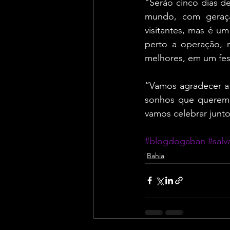
“Serão cinco dias de
mundo, com geraçã
visitantes, mas é u
perto a operação, n
melhores, em um fes
“Vamos agradecer a 
sonhos que queremo
vamos celebrar junto
#blogdogaban
#salv
Bahia