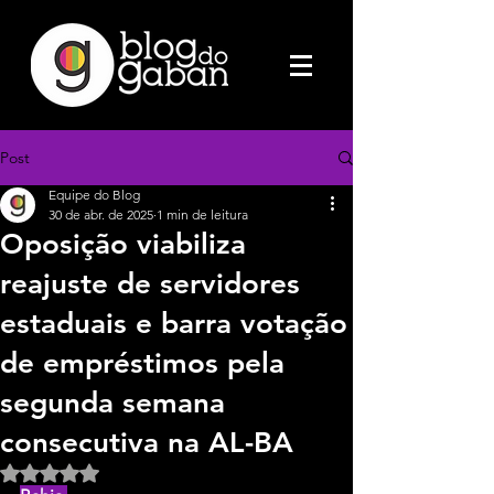
Post
Equipe do Blog
30 de abr. de 2025
1 min de leitura
Oposição viabiliza
reajuste de servidores
estaduais e barra votação
de empréstimos pela
segunda semana
consecutiva na AL-BA
Avaliado com NaN de 5 estrelas.