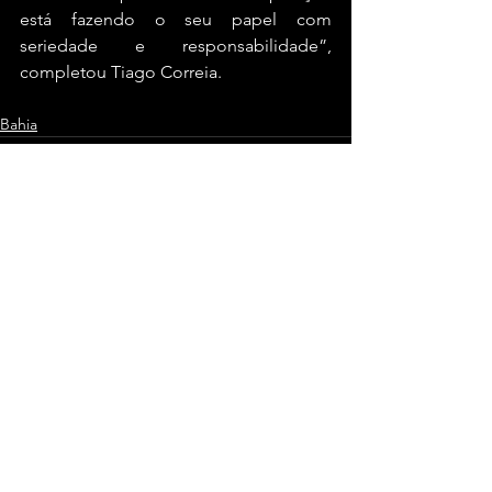
está fazendo o seu papel com 
seriedade e responsabilidade”, 
completou Tiago Correia.
Bahia
Ver tudo
Posts recentes