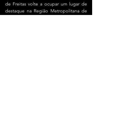
de Freitas volte a ocupar um lugar de 
destaque na Região Metropolitana de 
Salvador, como uma cidade 
importante, que merece respeito, 
tratamento digno, levando mais 
qualidade de vida para sua população”, 
afirmou.
Bahia
Ver tudo
Posts recentes