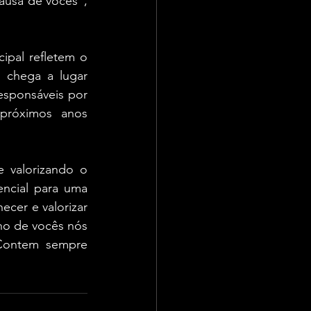
ausa de vocês”, 
pal refletem o 
chega a lugar 
esponsáveis por 
próximos anos 
 valorizando o 
ncial para uma 
cer e valorizar 
ho de vocês nós 
Contem sempre 