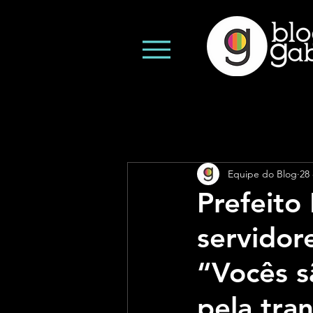
Equipe do Blog
28
Prefeito
servidor
“Vocês s
pela tra