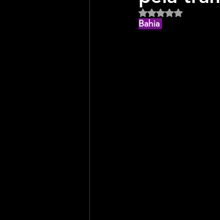
Avaliado com NaN d
Bahia 