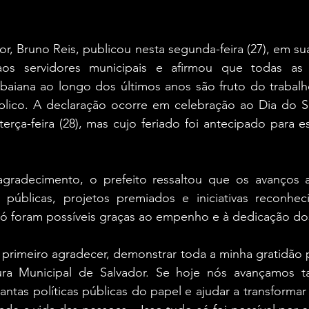
r, Bruno Reis, publicou nesta segunda-feira (27), em sua
 servidores municipais e afirmou que todas as t
l baiana ao longo dos últimos anos são fruto do trabal
blico. A declaração ocorre em celebração ao Dia do Ser
rça-feira (28), mas cujo feriado foi antecipado para e
adecimento, o prefeito ressaltou que os avanços al
 públicas, projetos premiados e iniciativas reconheci
só foram possíveis graças ao empenho e à dedicação dos
primeiro agradecer, demonstrar toda a minha gratidão p
ura Municipal de Salvador. Se hoje nós avançamos ta
antas políticas públicas do papel e ajudar a transformar