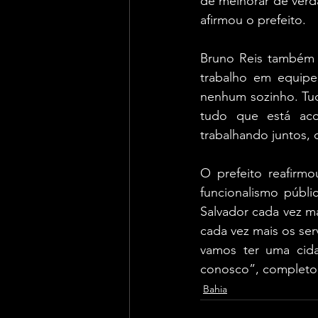
de melhorar de verda
afirmou o prefeito.
Bruno Reis também d
trabalho em equipe
nenhum sozinho. Tud
tudo que está aco
trabalhando juntos,
O prefeito reafirm
funcionalismo públ
Salvador cada vez ma
cada vez mais os ser
vamos ter uma cid
conosco”, completo
Bahia