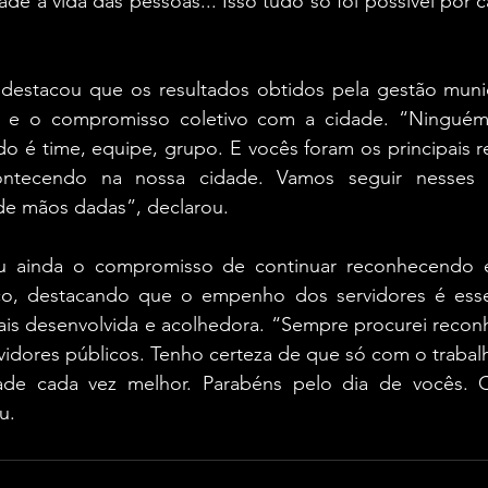
de a vida das pessoas... Isso tudo só foi possível por c
estacou que os resultados obtidos pela gestão munici
 e o compromisso coletivo com a cidade. “Ninguém 
o é time, equipe, grupo. E vocês foram os principais r
ntecendo na nossa cidade. Vamos seguir nesses 
 de mãos dadas”, declarou.
ou ainda o compromisso de continuar reconhecendo e
ico, destacando que o empenho dos servidores é esse
is desenvolvida e acolhedora. “Sempre procurei reconhe
vidores públicos. Tenho certeza de que só com o trabal
ade cada vez melhor. Parabéns pelo dia de vocês. 
u.