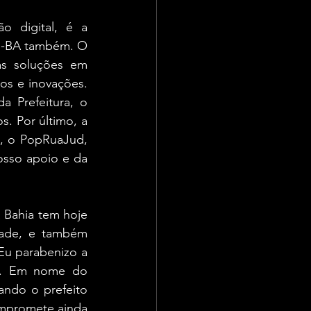
 digital, é a 
TJ-BA também. O 
as soluções em 
s e inovações. 
a Prefeitura, o 
. Por último, a 
, o PopRuaJud, 
sso apoio e da 
 Bahia tem hoje 
dade, e também 
u parabenizo a 
e. Em nome do 
ndo o prefeito 
mpromete ainda 