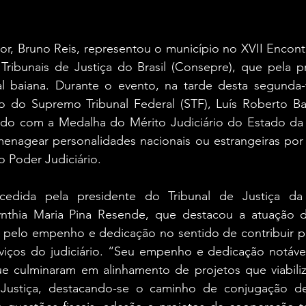
dor, Bruno Reis, representou o município no XVII Encon
Tribunais de Justiça do Brasil (Consepre), que pela pr
l baiana. Durante o evento, na tarde desta segunda-fe
o do Supremo Tribunal Federal (STF), Luís Roberto Bar
iado com a Medalha do Mérito Judiciário do Estado da 
enagear personalidades nacionais ou estrangeiras por s
o Poder Judiciário.
cedida pela presidente do Tribunal de Justiça da B
thia Maria Pina Resende, que destacou a atuação da
, pelo empenho e dedicação no sentido de contribuir pa
viços do judiciário. “Seu empenho e dedicação notávei
e culminaram em alinhamento de projetos que viabiliz
a Justiça, destacando-se o caminho de conjugação de