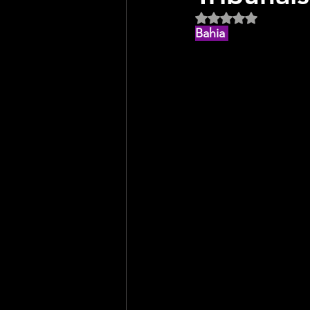
Avaliado com NaN d
Bahia 