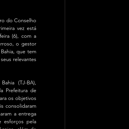
tro do Conselho 
imeira vez está 
ira (6), com a 
roso, o gestor 
Bahia, que tem 
eus relevantes 
ahia (TJ-BA), 
 Prefeitura de 
ra os objetivos 
s consolidaram 
aram a entrega 
 esforços pela 