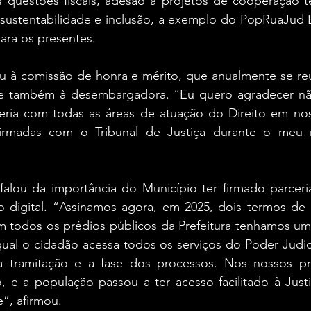
as questões fiscais, adesão a projetos de cooperação t
 sustentabilidade e inclusão, a exemplo do PopRuaJud B
ra os presentes.
u à comissão de honra e mérito, que anualmente se reún
 também à desembargadora. “Eu quero agradecer não
eria com todas as áreas de atuação do Direito em nos
 firmadas com o Tribunal de Justiça durante o meu
falou da importância do Município ter firmado parceri
o digital. “Assinamos agora, em 2025, dois termos de 
m todos os prédios públicos da Prefeitura tenhamos um
al o cidadão acessa todos os serviços do Poder Judiciá
tramitação e a fase dos processos. Nos nossos préd
o, e a população passou a ter acesso facilitado à Just
”, afirmou.