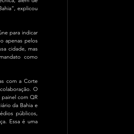
écnica, além de 
ahia”, explicou 
e para indicar 
 apenas pelos 
sa cidade, mas 
 mandato como 
as com a Corte 
colaboração. O 
 painel com QR 
rio da Bahia e 
ios públicos, 
iça. Essa é uma 