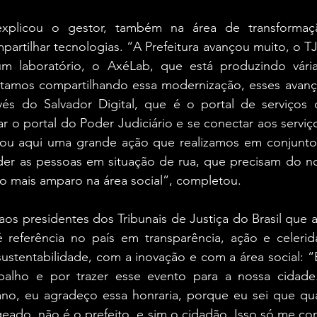
explicou o gestor, também na área de transformação
partilhar tecnologias. “A Prefeitura avançou muito, o 
um laboratório, o AxéLab, que está produzindo vári
stamos compartilhando essa modernização, esses avanço
avés do Salvador Digital, que é o portal de serviços d
 o portal do Poder Judiciário e se conectar aos serviços
tou aqui uma grande ação que realizamos em conjunto
er as pessoas em situação de rua, que precisam do no
o mais amparo na área social”, completou.
os presidentes dos Tribunais de Justiça do Brasil que a
 referência no país em transparência, ação e celeri
stentabilidade, com a inovação e com a área social: “E
abalho e por trazer esse evento para a nossa cidad
ano, eu agradeço essa honraria, porque eu sei que qua
ado, não é o prefeito, e sim o cidadão. Isso só me co