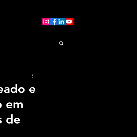
eado e
io em
s de