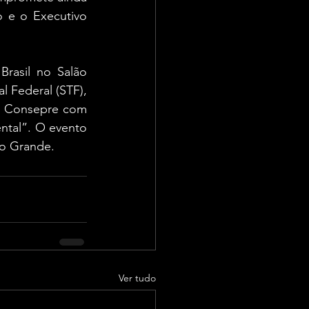
 e o Executivo 
rasil no Salão 
Federal (STF), 
o Consepre com 
tal”. O evento 
po Grande.
Ver tudo