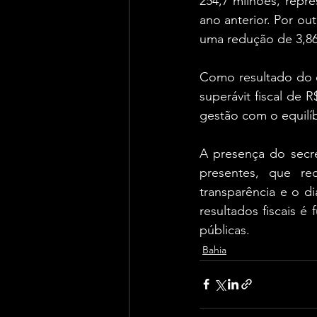
254,7 milhões, rep
ano anterior. Por ou
uma redução de 3,8
Como resultado do e
superávit fiscal de
gestão com o equilíb
A presença do secre
presentes, que re
transparência e o d
resultados fiscais é
públicas.
Bahia