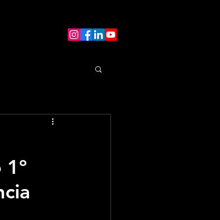
 1º
cia