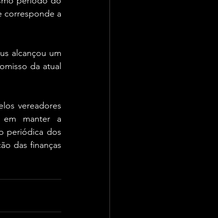
smo período do 
e corresponde a 
éus alcançou um 
omisso da atual 
los vereadores 
l em manter a 
 periódica dos 
ão das finanças 