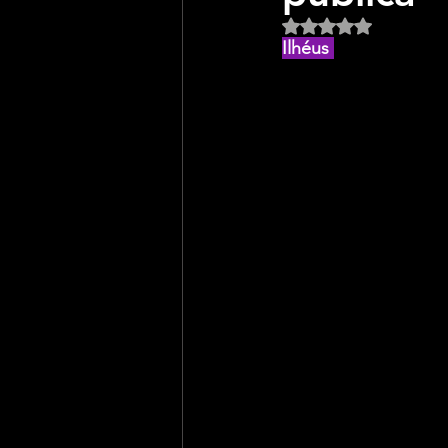
Avaliado com NaN d
Ilhéus 