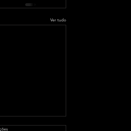
Ver tudo
as.
ações