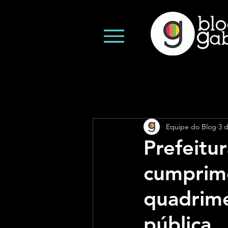
Equipe do Blog
3 
Prefeitu
cumprime
quadrime
pública