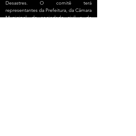
Desastres. O comitê terá 
representantes da Prefeitura, da Câmara 
Municipal, da sociedade civil e de 
várias entidades. 
Vão integrar o comitê o Sindicato dos 
Trabalhadores Rurais; o Conselho 
Municipal de Agricultura; das 
secretarias munucipais de Assistência 
Social, de Obras e da Agricultura; da 
Defesa Civil; da Câmara Nunca; do 
comércio; do público evangélico; da 
sociedade civil; e da Procuradoria do 
Município
Bahia
Brasil