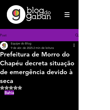
Post
Equipe do Blog
9 de abr. de 2025
2 min de leitura
Prefeitura de Morro do
Chapéu decreta situação
de emergência devido à
seca
Avaliado com NaN de 5 estrelas.
Bahia