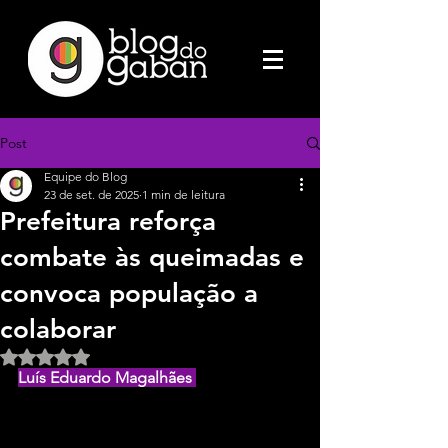
Post
Equipe do Blog
23 de set. de 2025
1 min de leitura
Prefeitura reforça
combate às queimadas e
convoca população a
colaborar
Avaliado com NaN de 5 estrelas.
Luís Eduardo Magalhães 