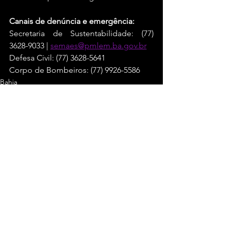
Canais de denúncia e emergência:
Secretaria de Sustentabilidade: (77) 
3628-9033 | 
semaes@pmlem.ba.gov.br
Defesa Civil: (77) 3628-5641
Corpo de Bombeiros: (77) 9926-5586
Bahia
Ver tudo
Posts recentes