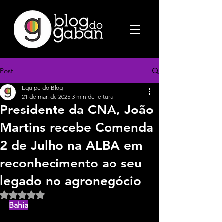
Post
Equipe do Blog
21 de mar. de 2025
3 min de leitura
Presidente da CNA, João
Martins recebe Comenda
2 de Julho na ALBA em
reconhecimento ao seu
legado no agronegócio
Avaliado com NaN de 5 estrelas.
Bahia