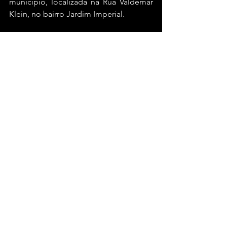
município, localizada na Rua Valdemar 
Klein, no bairro Jardim Imperial.
A ação visa garantir maior transparência 
na formação dos preços e proteger o 
consumidor contra práticas irregulares 
no mercado de combustíveis.
Bahia
Ver tudo
Posts recentes