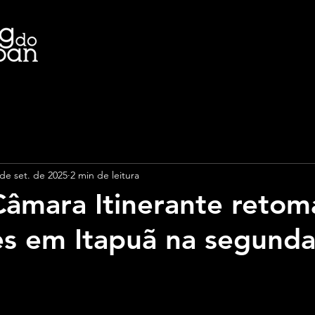
 de set. de 2025
2 min de leitura
Câmara Itinerante retom
es em Itapuã na segunda
e 5 estrelas.