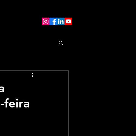
a
-feira