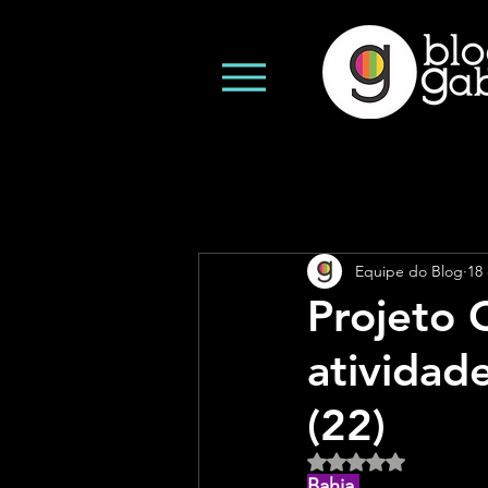
Equipe do Blog
18
Projeto 
atividad
(22)
Avaliado com NaN d
Bahia 