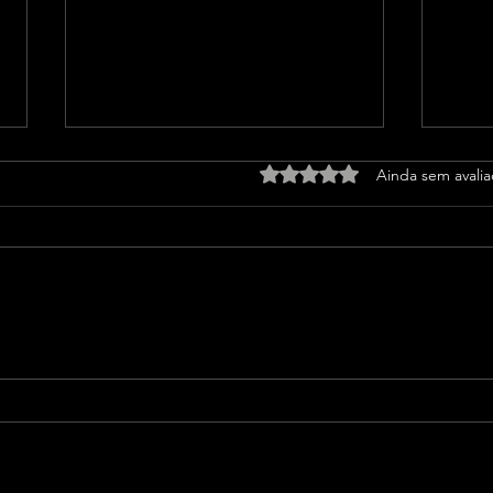
Avaliado com 0 de 5 estrel
Ainda sem avali
Prefeito Junior Marabá
Pref
recebe CEO da Claro
enca
proj
paga
parc
Fund