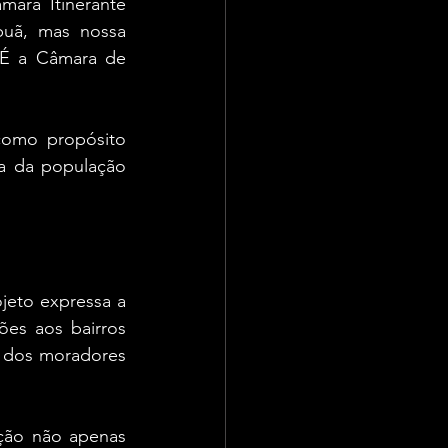
ara Itinerante 
puã, mas nossa 
 É a Câmara de 
como propósito 
a da população 
eto expressa a 
ões aos bairros 
s dos moradores 
ção não apenas 