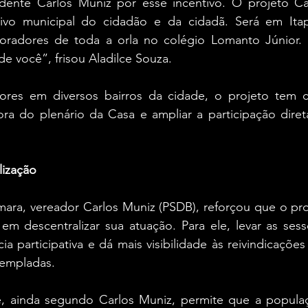
ente Carlos Muniz por esse incentivo. O projeto Câm
tivo municipal do cidadão e da cidadã. Será em Ita
moradores de toda a orla no colégio Lomanto Júnior.
de você”, frisou Aladilce Souza.
ores em diversos bairros da cidade, o projeto tem 
ra do plenário da Casa e ampliar a participação diret
lização
ara, vereador Carlos Muniz (PSDB), reforçou que o proj
em descentralizar sua atuação. Para ele, levar as sess
ia participativa e dá mais visibilidade às reivindicaçõe
templadas.
e, ainda segundo Carlos Muniz, permite que a popula