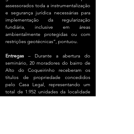
assessorados toda a instrumentalização 
e segurança jurídica necessárias para 
implementação da regularização 
fundiária, inclusive em áreas 
ambientalmente protegidas ou com 
restrições geotécnicas”, pontuou.
Entregas
 – Durante a abertura do 
seminário, 20 moradores do bairro de 
Alto do Coqueirinho receberam os 
títulos de propriedade concedidos 
pelo Casa Legal, representando um 
total de 1.952 unidades da localidade 
que foram alcançadas por meio de 
iniciativa. Morador do Alto do 
Coquerinho há três décadas, Emerson 
Oliveira de Mello, 44 anos, celebrou o 
sonho conquistado.