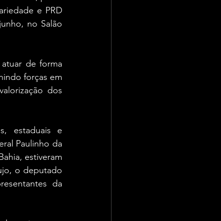
ariedade e PRD 
junho, no Salão 
atuar de forma 
nindo forças em 
alorização dos 
, estaduais e 
ral Paulinho da 
hia, estiveram 
jo, o deputado 
resentantes da 