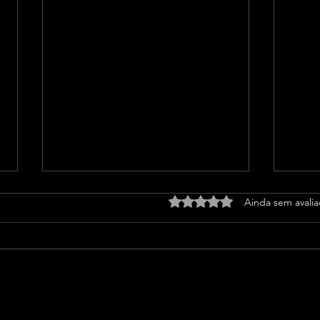
Avaliado com 0 de 5 estrel
Ainda sem avali
WhatsApp registra onda de
PT o