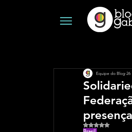
Equipe do Blog
26
Solidari
Federaçã
presença
Avaliado com NaN d
Brasil 