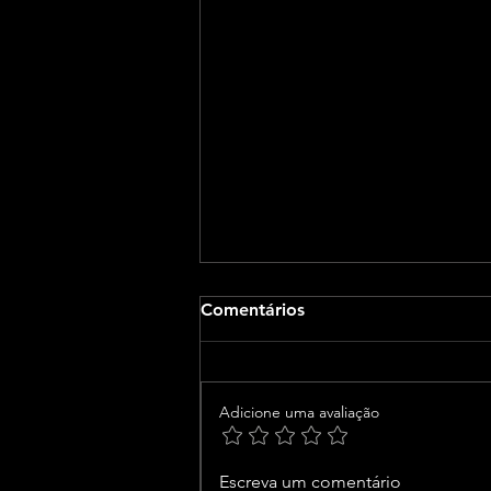
Comentários
Adicione uma avaliação
CNJ acaba com
Escreva um comentário